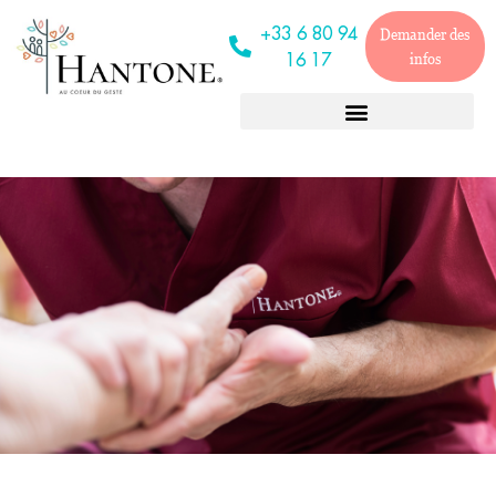
+33 6 80 94
Demander des
16 17
infos