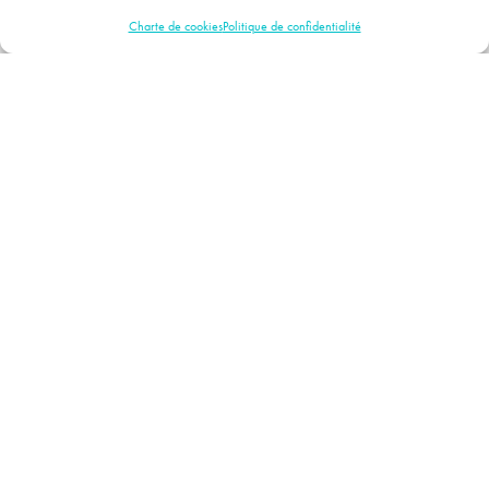
Charte de cookies
Politique de confidentialité
Notre mission
Pour qui ?
Notre métier
Un Réseau national