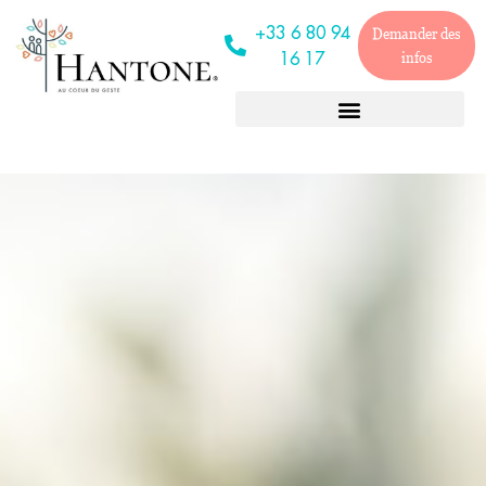
+33 6 80 94
Demander des
16 17
infos