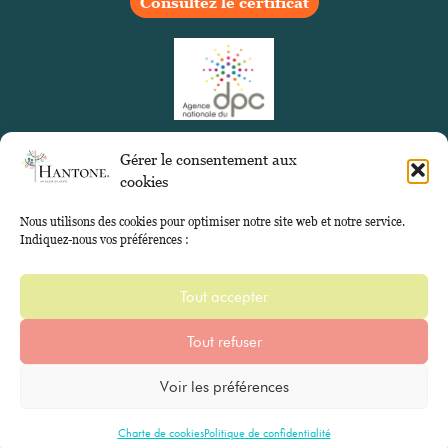
Consultez le certificat
Gérer le consentement aux
cookies
Nous utilisons des cookies pour optimiser notre site web et notre service.
Indiquez-nous vos préférences :
Tout accepter
Tout refuser
Voir les préférences
Mentions légales
Politique de confidentialité
Charte des cookies
CGV
Charte de cookies
Politique de confidentialité
Fait avec 🤍 par DDESIGN | Identité visuelle SV Marketing